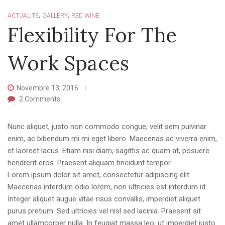
,
,
ACTUALITÉ
GALLERY
RED WINE
Flexibility For The
Work Spaces
Novembre 13, 2016
2
Comments
Nunc aliquet, justo non commodo congue, velit sem pulvinar
enim, ac bibendum mi mi eget libero. Maecenas ac viverra enim,
et laoreet lacus. Etiam nisi diam, sagittis ac quam at, posuere
hendrerit eros. Praesent aliquam tincidunt tempor.
Lorem ipsum dolor sit amet, consectetur adipiscing elit.
Maecenas interdum odio lorem, non ultricies est interdum id.
Integer aliquet augue vitae risus convallis, imperdiet aliquet
purus pretium. Sed ultricies vel nisl sed lacinia. Praesent sit
amet ullamcorper nulla. In feugiat massa leo, ut imperdiet justo