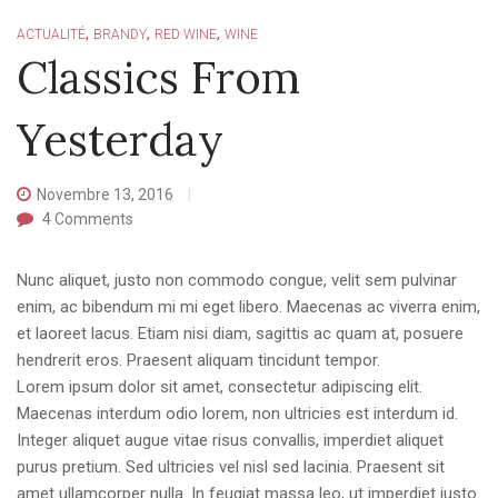
,
,
,
ACTUALITÉ
BRANDY
RED WINE
WINE
Classics From
Yesterday
Novembre 13, 2016
4
Comments
Nunc aliquet, justo non commodo congue, velit sem pulvinar
enim, ac bibendum mi mi eget libero. Maecenas ac viverra enim,
et laoreet lacus. Etiam nisi diam, sagittis ac quam at, posuere
hendrerit eros. Praesent aliquam tincidunt tempor.
Lorem ipsum dolor sit amet, consectetur adipiscing elit.
Maecenas interdum odio lorem, non ultricies est interdum id.
Integer aliquet augue vitae risus convallis, imperdiet aliquet
purus pretium. Sed ultricies vel nisl sed lacinia. Praesent sit
amet ullamcorper nulla. In feugiat massa leo, ut imperdiet justo